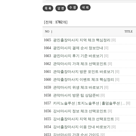
[전체 :
1782
개]
NO
TITLE
1665
광진출장마사지 지역 체크 핵심정리
[0]
1664
광진마사지 결제 순서 정보안내
[0]
1663
광진마사지 후기 기준 바로보기
[0]
1662
관악마사지 가격 체크 선택포인트
[0]
1661
관악출장마사지 방문 포인트 바로보기
[0]
1660
관악출장마사지 이벤트 체크 핵심정리
[0]
1659
관악마사지 위생 체크 바로보기
[0]
1658
관악마사지 방문 팁 상담준비
[0]
1657
카지노솔루션 | 토지노솔루션 | 홀덤솔루션 | ...
[0]
1656
강서마사지 정보 체크 선택포인트
[0]
1655
강서출장마사지 지역 체크 선택포인트
[0]
1654
강서출장마사지 이용 안내 바로보기
[0]
1653
강서마사지 가격 순서 가이드
[0]