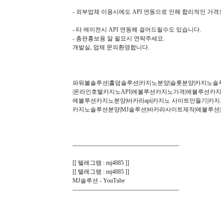
- 외부업체 이용시에도 API 연동으로 인해 합리적인 가
- 타 에이전시 API 연동해 걸어드릴수도 있습니다.
- 총판홍보용 알 필요시 연락주세요.
개발실, 업체 문의환영합니다.
파워볼솔루션|홀덤솔루션|카지노분양|슬롯분양|카지노
|온라인호텔카지노API|에볼루션카지노가격|에볼루션카지노a
에볼루션카지노분양|바카라api|카지노 사이트만들기|카지노a
카지노솔루션분양|MJ솔루션|바카라사이트제작|에볼루션
------------------------------------------------------
[[ 텔레그램 : mj4885 ]]
[[ 텔레그램 : mj4885 ]]
MJ솔루션 - YouTube
------------------------------------------------------