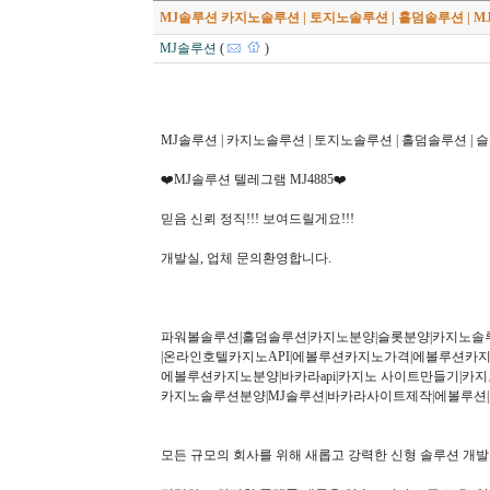
MJ솔루션 카지노솔루션 | 토지노솔루션 | 홀덤솔루션 | 
MJ솔루션
(
)
MJ솔루션 | 카지노솔루션 | 토지노솔루션 | 홀덤솔루션 | 
❤️MJ솔루션 텔레그램 MJ4885❤️
믿음 신뢰 정직!!! 보여드릴게요!!!
개발실, 업체 문의환영합니다.
파워볼솔루션|홀덤솔루션|카지노분양|슬롯분양|카지노
|온라인호텔카지노API|에볼루션카지노가격|에볼루션카지노a
에볼루션카지노분양|바카라api|카지노 사이트만들기|카지노a
카지노솔루션분양|MJ솔루션|바카라사이트제작|에볼루션
모든 규모의 회사를 위해 새롭고 강력한 신형 솔루션 개